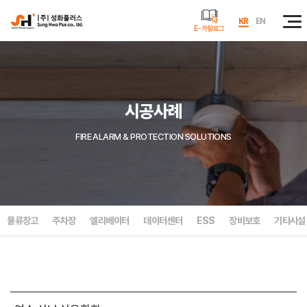
KR
EN
E-카탈로그
시공사례
FIRE ALARM & PROTECTION SOLUTIONS
물류창고
주차장
엘리베이터
데이터센터
ESS
장비보호
기타시설