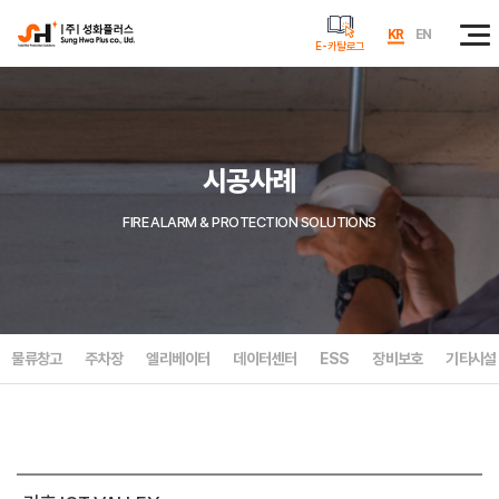
KR
EN
E-카탈로그
시공사례
FIRE ALARM & PROTECTION SOLUTIONS
물류창고
주차장
엘리베이터
데이터센터
ESS
장비보호
기타시설