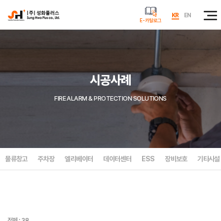
KR
EN
E-카탈로그
시공사례
FIRE ALARM & PROTECTION SOLUTIONS
물류창고
주차장
엘리베이터
데이터센터
ESS
장비보호
기타시설
전체 : 38