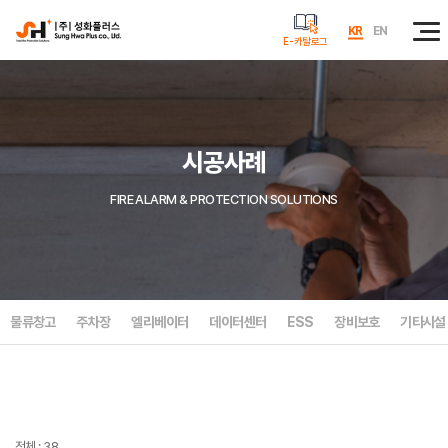
KR
EN
E-카탈로그
시공사례
FIRE ALARM & PROTECTION SOLUTIONS
물류창고
주차장
엘리베이터
데이터센터
ESS
장비보호
기타시설
전체 : 38