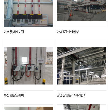
여수 롯데케미칼
안양 KT만안빌딩
부천 켄달스퀘어
강남 삼성동 144-1번지